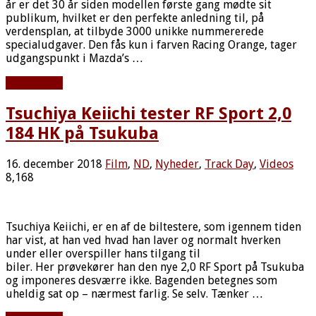
år er det 30 år siden modellen første gang mødte sit
publikum, hvilket er den perfekte anledning til, på
verdensplan, at tilbyde 3000 unikke nummererede
specialudgaver. Den fås kun i farven Racing Orange, tager
udgangspunkt i Mazda’s …
Læs mere »
Tsuchiya Keiichi tester RF Sport 2,0
184 HK på Tsukuba
16. december 2018
Film
,
ND
,
Nyheder
,
Track Day
,
Videos
8,168
Tsuchiya Keiichi, er en af de biltestere, som igennem tiden
har vist, at han ved hvad han laver og normalt hverken
under eller overspiller hans tilgang til
biler. Her prøvekører han den nye 2,0 RF Sport på Tsukuba
og imponeres desværre ikke. Bagenden betegnes som
uheldig sat op – nærmest farlig. Se selv. Tænker …