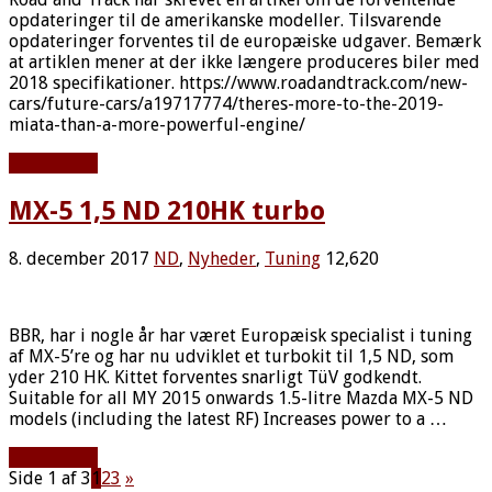
opdateringer til de amerikanske modeller. Tilsvarende
opdateringer forventes til de europæiske udgaver. Bemærk
at artiklen mener at der ikke længere produceres biler med
2018 specifikationer. https://www.roadandtrack.com/new-
cars/future-cars/a19717774/theres-more-to-the-2019-
miata-than-a-more-powerful-engine/
Læs mere »
MX-5 1,5 ND 210HK turbo
8. december 2017
ND
,
Nyheder
,
Tuning
12,620
BBR, har i nogle år har været Europæisk specialist i tuning
af MX-5’re og har nu udviklet et turbokit til 1,5 ND, som
yder 210 HK. Kittet forventes snarligt TüV godkendt.
Suitable for all MY 2015 onwards 1.5-litre Mazda MX-5 ND
models (including the latest RF) Increases power to a …
Læs mere »
Side 1 af 3
1
2
3
»