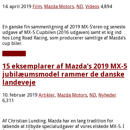
14. april 2019
Film
,
Mazda Motors
,
ND
,
Videos
4,894
En ganske fin sammenligning af 2019 MX-5’eren og seneste
udgave af MX-5 Cupbilen (2016 udgaven) samt et kig ind
hos Long Road Racing, som producerer samtlige af Mazda’s
cup biler.
Læs mere »
15 eksemplarer af Mazda’s 2019 MX-5
jubilæumsmodel rammer de danske
landeveje
10. februar 2019
Artikler
,
Mazda Motors
,
ND
,
Nyheder
6,311
Af Christian Lunding. Mazda har en lang tradition for
løbende at tilbyde specialudgaver af vores elskede MX-5. I