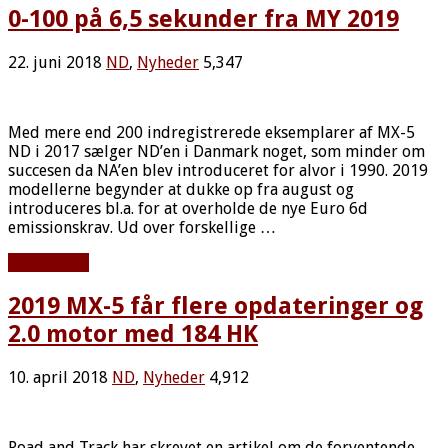
0-100 på 6,5 sekunder fra MY 2019
22. juni 2018
ND
,
Nyheder
5,347
Med mere end 200 indregistrerede eksemplarer af MX-5
ND i 2017 sælger ND’en i Danmark noget, som minder om
succesen da NA’en blev introduceret for alvor i 1990. 2019
modellerne begynder at dukke op fra august og
introduceres bl.a. for at overholde de nye Euro 6d
emissionskrav. Ud over forskellige …
Læs mere »
2019 MX-5 får flere opdateringer og
2.0 motor med 184 HK
10. april 2018
ND
,
Nyheder
4,912
Road and Track har skrevet en artikel om de forventende