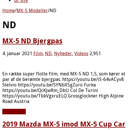
Gl. site
Home
/
MX-5 Modeller
/
ND
ND
MX-5 ND Bjergpas
4. januar 2021
Film
,
ND
,
Nyheder
,
Videos
2,951
En række super flotte film, med MX-5 ND 1,5, som kører et
par af de berømte bjergpas. https://youtu.be/iS-64vACyv8
Stelvio https://youtu.be/SYNbX5gZuro Furka
https://youtu.be/QcKjwRm_DbU Col De Turini
https://youtu.be/TbkVgxruELQ Grossglockner High Alpine
Road Austria
Læs mere »
2019 Mazda MX-5 imod MX-5 Cup Car