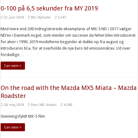
0-100 på 6,5 sekunder fra MY 2019
22. juni 2018
ND
,
Nyheder
5,347
Med mere end 200 indregistrerede eksemplarer af MX-5 ND i 2017 sælger
ND’en i Danmark noget, som minder om succesen da NA’en blev introduceret
for alvor i 1990. 2019 modellerne begynder at dukke op fra august og
introduceres bl.a. for at overholde de nye Euro 6d emissionskrav. Ud over
forskellige …
Læs mere »
On the road with the Mazda MX5 Miata – Mazda
Roadster
28. maj 2018
Film
,
NB
,
Videos
4,380
Stemningsfyldt MX-5 film
Læs mere »