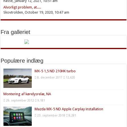
hasse, January 12, 2021, 10:51 am
Alvorligt problem, at.....
Skovtrolden, October 19, 2020, 10:47 am
Fra galleriet
Populære indlæg
MX-5 1,5 ND 210HK turbo
8. december 2017
12,620
Montering af kørelysrelæ, NA
29. september 2012
9,181
Mazda MX-5 ND Apple Carplay installation
23. september 2018
8,281