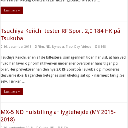
kun i farven Racing Orange, tager udgangspunkt i Mazda’s …
Læs mere »
Tsuchiya Keiichi tester RF Sport 2,0 184 HK på
Tsukuba
16. december 2018
Film
,
ND
,
Nyheder
,
Track Day
,
Videos
8,168
Tsuchiya Keiichi, er en af de biltestere, som igennem tiden har vist, at han ved
hvad han laver og normalt hverken under eller overspiller hans tilgang til
biler. Her prøvekører han den nye 2,0 RF Sport på Tsukuba og imponeres
desværre ikke. Bagenden betegnes som uheldig sat op – nærmest farlig. Se
selv. Tænker …
Læs mere »
MX-5 ND nulstilling af lygtehøjde (MY 2015-
2018)
30. september 2018
Guide
,
ND
5,424