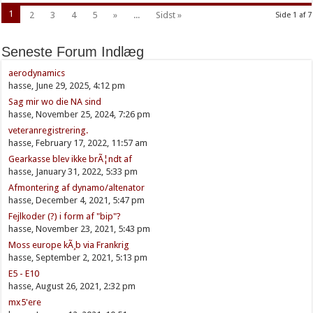
1
2
3
4
5
»
...
Sidst »
Side 1 af 7
Seneste Forum Indlæg
aerodynamics
hasse, June 29, 2025, 4:12 pm
Sag mir wo die NA sind
hasse, November 25, 2024, 7:26 pm
veteranregistrering.
hasse, February 17, 2022, 11:57 am
Gearkasse blev ikke brÃ¦ndt af
hasse, January 31, 2022, 5:33 pm
Afmontering af dynamo/altenator
hasse, December 4, 2021, 5:47 pm
Fejlkoder (?) i form af "bip"?
hasse, November 23, 2021, 5:43 pm
Moss europe kÃ¸b via Frankrig
hasse, September 2, 2021, 5:13 pm
E5 - E10
hasse, August 26, 2021, 2:32 pm
mx5'ere