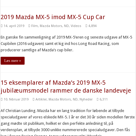
2019 Mazda MX-5 imod MX-5 Cup Car
14. april 2019
Film
,
Mazda Motors
,
ND
,
Videos
4,894
En ganske fin sammenligning af 2019 MX-5’eren og seneste udgave af MX-5
Cupbilen (2016 udgaven) samt et kig ind hos Long Road Racing, som
producerer samtlige af Mazda’s cup biler.
Læs mere »
15 eksemplarer af Mazda’s 2019 MX-5
jubilæumsmodel rammer de danske landeveje
10. februar 2019
Artikler
,
Mazda Motors
,
ND
,
Nyheder
6,311
Af Christian Lunding. Mazda har en lang tradition for løbende at tilbyde
specialudgaver af vores elskede MX-5. I år er det 30 år siden modellen første
gang mødte sit publikum, hvilket er den perfekte anledning til, på
verdensplan, at tilbyde 3000 unikke nummererede specialudgaver. Den fås