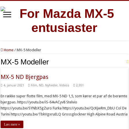
Home
/
MX-5 Modeller
MX-5 Modeller
MX-5 ND Bjergpas
4. januar 2021
Film
,
ND
,
Nyheder
,
Videos
2,951
En række super flotte film, med MX-5 ND 1,5, som kører et par af de berømte
bjergpas. https://youtu.be/iS-64vACyv8 Stelvio
https://youtu.be/SYNbX5gZuro Furka https://youtu.be/QcKjwRm_DbU Col De
Turini https://youtu.be/TbkVgxruELQ Grossglockner High Alpine Road Austria
Læs mere »