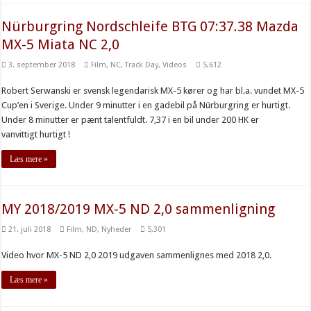
Nürburgring Nordschleife BTG 07:37.38 Mazda
MX-5 Miata NC 2,0
3. september 2018
Film
,
NC
,
Track Day
,
Videos
5,612
Robert Serwanski er svensk legendarisk MX-5 kører og har bl.a. vundet MX-5
Cup’en i Sverige. Under 9 minutter i en gadebil på Nürburgring er hurtigt.
Under 8 minutter er pænt talentfuldt. 7,37 i en bil under 200 HK er
vanvittigt hurtigt !
Læs mere »
MY 2018/2019 MX-5 ND 2,0 sammenligning
21. juli 2018
Film
,
ND
,
Nyheder
5,301
Video hvor MX-5 ND 2,0 2019 udgaven sammenlignes med 2018 2,0.
Læs mere »