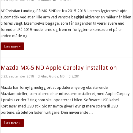
Af Christian Lunding. På MX-5 ND’er fra 2015-2018 justeres lygternes højde
automatisk ved at en lille arm ved venstre baghjul aktiverer en måler når bilen
tilføres vægt. Eksempelvis bagage, som får bagenden til være lavere end
forenden. På 2019 modellerne og frem er forlygterne konstrueret på en
anden måde og …
Læs mere »
Mazda MX-5 ND Apple Carplay installation
23. september 2018
Film
,
Guide
,
ND
8,281
Mazda har fornylig muliggjort at opdatere nye og eksisterende
Mazdamodeller, som allerede har infoskærm installeret, med Apple Carplay.
I praksis er der 3 ting som skal opdateres i bilen. Software. USB kabel.
Kortlæser med USB stik. Sidstnævnte giver i øvrigt mere strøm til USB
portene, så telefon lader hurtigere. Den nuværende …
Læs mere »